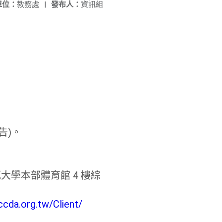
單位：
教務處
|
發布人：
資訊組
。
告)。
大學本部體育館 4 樓綜
ccda.org.tw/Client/