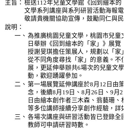
主旨：
檢送112年兒童文學館《回到繪本的
文學系列講座與系列研習活動海報電
敬請貴機關協助宣傳，鼓勵同仁與民
說明：
一、
為推廣桃園兒童文學，桃園市兒童文學
日舉辦《回到繪本的「家」》展覽，
授謝旻琪擔任策展人，規劃以「家」
從不同角度尋找「家」的意義。不僅
展，更延伸舉辦共6場次的兒童文學
動，歡迎踴躍參加。
二、
第一場展覽延伸講座於8月12日由
念，後續8月19日、8月26日、9月2日
日由繪本創作者三木森、翁藝珊、林
等多位講師接續分享創作經驗，詳如
三、
各場次講座與研習活動皆已登錄全國
教師可申請研習時數。