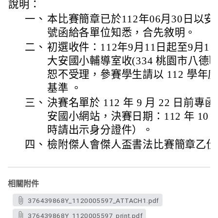
說明：
一、
本比賽簡章已於112年06月30日以安小輔
號函給各單位知悉，合先敘明。
二、
初選收件：112年9月11日起至9月
大安國小輔導室收(334 桃園市八德區
恕不受理，參賽學生請以 112 學年度
基準 。
三、
決賽名單於 112 年 9 月 22 日
安國小網站，決賽日期：112 年 10 
時請出示身分證件）。
四、
檢附傑人會傑人盃書法比賽簡章乙份
相關附件
376439868Y_1120005597_ATTACH1.pdf
376439868Y_1120005597_print.pdf