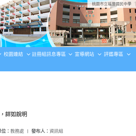
桃園市立福豐國民中學
校園連結
註冊組訊息專區
宣導網站
評鑑專區
案，詳如說明
單位：
教務處
|
發布人：
資訊組