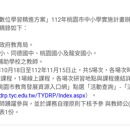
學數位學習精進方案」
112年桃園市中小學實施計畫
息摘錄如下：
市政府教育局。
國小、同德國中、桃園國小及龍安國小。
受補助學校之教師。
年10月18日至112年11月15日止，
共5場次，各場次
實體課程，1場線上課程，
各場次研習地點與課程連結
「桃園市教育發展資源入口網」點選「活動查詢」-
「
drp.
tyc.edu.tw/TYDRP/Index.aspx
）。
師踴躍參與，並於課務自理原則下核予參 與教師公(
表1份。