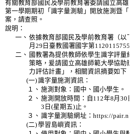
有關教育部國民及學前教育署委請國立高雄師
第一學期期初「識字量測驗」開放施測暨「
案，請查照。
說明：
一、
依據教育部國民及學前教育署（以下簡
月29日臺教國署國字第112011575
二、
國教署為提供教師依學生識字評量結
策略，爰請國立高雄師範大學協助辦
力評估計畫」，相關資訊摘要如下（
(一)
識字量施測資訊：
１、
施測對象：國中、國小學生。
２、
施測開放時間：自112年8月30日(
3日(星期五)止。
３、
識字量測驗網址：https://pair.nknu.
(二)
學習島嶼資訊：
１、
使用對象：國中、國小學生與教