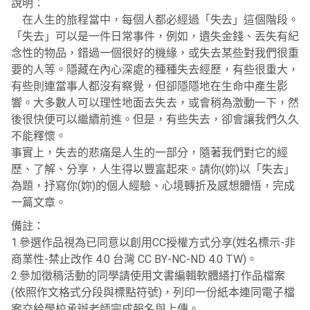
說明：
在人生的旅程當中，每個人都必經過「失去」這個階段。
「失去」可以是一件日常事件，例如，遺失金錢、丟失有紀
念性的物品，錯過一個很好的機緣，或失去某些對我們很重
要的人等。隱藏在內心深處的種種失去經歷，有些很重大，
有些則連當事人都沒有察覺，但卻隱隱地在生命中產生影
響。大多數人可以理性地面去失去，或會稍為激動一下，然
後很快便可以繼續前進。但是，有些失去，卻會讓我們久久
不能釋懷。
事實上，失去的悲痛是人生的一部分，隨著我們對它的經
歷、了解、分享，人生得以豐富起來。請你(妳)以「失去」
為題，抒寫你(妳)的個人經驗、心境轉折及感想體悟，完成
一篇文章。
備註：
1.參選作品視為已同意以創用CC授權方式分享(姓名標示-非
商業性-禁止改作 4.0 台灣 CC BY-NC-ND 4.0 TW)。
2.參加徵稿活動的同學請使用文書編輯軟體繕打作品檔案
(依照作文格式分段與標點符號)，列印一份紙本連同電子檔
案交給學校承辦老師完成報名與上傳。