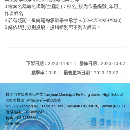
3.檔案名稱命名規則(主檔名)：校名_校內作品編號_年班_
作者姓名
4.若有疑問，敬請電詢承辦學校承辦人(03-4754929#830)
5.請依組別分別投稿，投錯組別恕不列入評審。
下架日期：
2023-11-01
|
發佈日期：
2023-10-02
點擊率：
390
|
最後更新日期：
2023-10-02
|
桃園市立福豐國民中學Taoyuan Municipal Fu-Fong Junior High School
33070 桃園市桃園區延平路326號
No.326, Yanping Rd., Taoyuan Dist., Taoyuan City 33070, Taiwan (R.O.C.)
聯絡電話
03-3669547
|
傳真
03-3758362
電子信箱