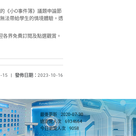
的《小O事件簿》議題申論節
無法帶給學生的情境體驗。透
亦歡迎各界免費訂閱及點選觀賞。
-15
|
發佈日期：
2023-10-16
最後更新
2020-07-30
總瀏覽人次
6934664
今日瀏覽人次
9058