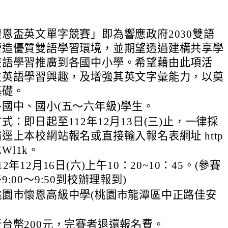
恩盃英文單字競賽」即為響應政府2030雙語
營造優質雙語學習環境，並期望透過建構共享學
雙語學習推廣到各國中小學。希望藉由此項活
生英語學習興趣，及增強其英文字彙能力，以奠
基礎。
國中、國小(五～六年級)學生。
式：即日起至112年12月13日(三)止，一律採
逕上本校網站報名或直接輸入報名表網址 http
/0ZWl1k。
2年12月16日(六)上午10：20~10：45。(參賽
:00〜9:50到校辦理報到)
桃園市懷恩高級中學(桃園市龍潭區中正路佳安
台幣200元，完賽者退還報名費。