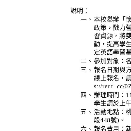
說明：
一、
本校舉辦「懷
政策，戮力
習資源，將
動，提高學
定英語學習
二、
參加對象：各
三、
報名日期與方
線上報名，請
s://reurl.cc
四、
辦理時間：11
學生請於上午9
五、
活動地點：
段448號)。
六、
報名費用：新