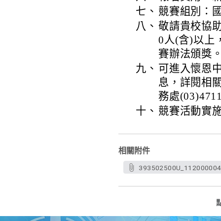
七、
競賽組別：
八、
敬請貴校協
0人(含)以
賽辦法頒獎
九、
可進入懷恩中學網
息，詳閱相
務處(03)471
十、
競賽活動實
相關附件
393502500U_1120000045