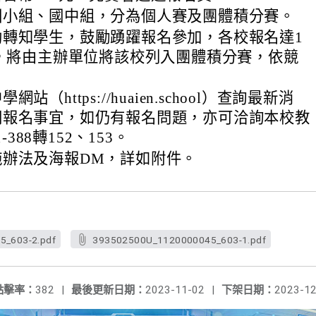
國小組、國中組，分為個人賽及團體積分賽。
助轉知學生，鼓勵踴躍報名參加，各校報名達1
上，將由主辦單位將該校列入團體積分賽，依競
。
站（https://huaien.school）查詢最新消
關報名事宜，如仍有報名問題，亦可洽詢本校教
1-388轉152、153。
施辦法及海報DM，詳如附件。
_603-2.pdf
393502500U_1120000045_603-1.pdf
點擊率：
382
|
最後更新日期：
2023-11-02
|
下架日期：
2023-12