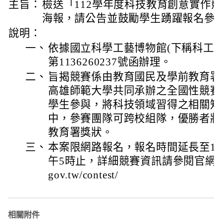
主旨：
檢送「112學年度科技教育創意實作
海報，請公告並鼓勵學生踴躍報名參
說明：
一、
依據國立科學工藝博物館(下稱科工館)
第1136260237號函辦理。
二、
旨揭競賽係由教育國民及學前教育署
高雄師範大學共同承辦之全國性競賽
學生參與，將科技領域習得之相關知
中，參賽團隊可跨校組隊，優勝者將
教育署獎狀。
三、
本案限網路報名，報名時間延長至113
午5時止，詳細競賽資訊請參閱官網資訊: http
gov.tw/contest/
相關附件