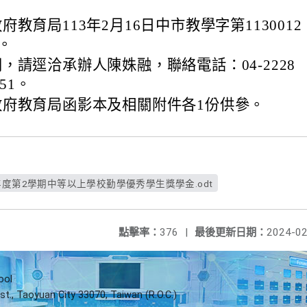
教育局113年2月16日中市教學字第1130012
。
，請逕洽承辦人陳姝融，聯絡電話：04-2228
151。
政府教育局函影本及相關附件各1份供參。
年度第2學期中等以上學校勤學優秀學生獎學金.odt
點擊率：
376
|
最後更新日期：
2024-02
ool
st., Taoyuan City 33070, Taiwan (R.O.C.)