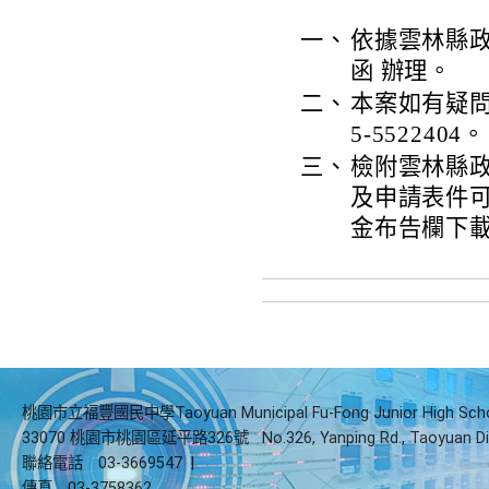
一、
依據雲林縣政府
函 辦理。
二、
本案如有疑問
5-5522404。
三、
檢附雲林縣
及申請表件可
金布告欄下載（htt
桃園市立福豐國民中學Taoyuan Municipal Fu-Fong Junior High Sch
33070 桃園市桃園區延平路326號
No.326, Yanping Rd., Taoyuan Di
聯絡電話
03-3669547
|
傳真
03-3758362