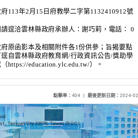
113年2月15日府教學二字第1132410912號
請逕洽雲林縣政府承辦人：謝巧莉，電話： 0
政府原函影本及相關附件各1份供參；旨揭要點
逕自雲林縣政府教育網/行政資訊公告/獎助學
ps://education.ylc.edu.tw/）。
點擊率：
404
|
最後更新日期：
2024-02
ool
st., Taoyuan City 33070, Taiwan (R.O.C.)