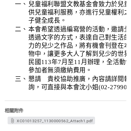
一、
兒童福利聯盟文教基金會致力於兒童
供兒童福利服務，亦進行兒童權利之
子健全成長。
二、
本會希望透過編寫營的活動，邀請全
透過文字的方式，表達自己對生活的
力的兒少之作品，將有機會刊登在本
物中，讓更多大人了解到兒少的世界
民國113年7月至11月辦理，全活
參加者無須繳納費用。
三、
懇請 貴校協助推廣，內容請詳閱報
詢，可直接與本會沈小姐(02-279903
相關附件
XC01013257_1130000562_Attach1.pdf