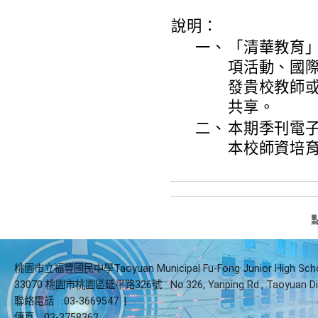
說明：
一、
「清華教育
項活動、國
發貴校教師
共享。
二、
本期季刊電子檔網
本校師資培育
桃園市立福豐國民中學Taoyuan Municipal Fu-Fong Junior High Sch
33070 桃園市桃園區延平路326號
No.326, Yanping Rd., Taoyuan Di
聯絡電話
03-3669547
|
傳真
03-3758362