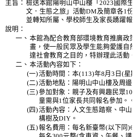
主旨：
檢送本館陽明山中山樓「2023國際生
文．生態之旅」活動DM及簡章各1份(
並轉知所屬、學校師生及家長踴躍報
說明：
一、
本館為配合教育部環境教育推廣政策
畫，使一般民眾及學生能夠愛護自然
達社會教育之目的，特辦理此活動。
二、
本活動內容如下：
(一)
活動時間：本(113)年8月3日(星期六)
(二)
活動地點：陽明山中山樓及周邊
(三)
參加對象：親子及有興趣民眾100
童需與1位家長共同報名參加。。
(四)
活動內容：人文生態踏察、中山
構樹及DIY。
(五)
報名費用：每名新臺幣(以下同)6
每名300元整(含車資、午餐、