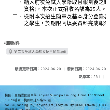
一、
納入前次免試入學錄取且報到後之缺
資格)，本次正式招收名額為25人。
二、
檢附本次招生簡章及基本身分登錄表
之學生，於期限內填妥資料完成報名
相關附件
第二次免試入學獨立招生簡章.pdf
最後更新日期：
2024-06-20
|
發佈日期：
2024-06-20
點擊率：
381
|
桃園市立福豐國民中學Taoyuan Municipal Fu-Fong Junior High School
33070 桃園市桃園區延平路326號
No.326, Yanping Rd., Taoyuan Dist., Taoyuan City 33070, Taiwan (R.O.C.)
聯絡電話
03-3669547
|