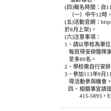
(四)報名時間：自1
（一）中午12時
(五)活動官網：https:
於8月上架)。
(六)注意事項：
1、請以學校為單位
每班得安排隨隊家
至多80名。
2、學校需自行安
3、參加113年9
得活動參與機會
四、
相關事宜請逕
415-5893，Em