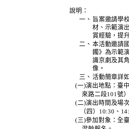
說明：
一、
旨案邀請學
材、示範演
賞經驗，提
二、
本活動邀請
鐲》為示範
識京劇及其
像。
三、
活動簡章詳
(一)演出地點：臺
來路二段101號
(二)演出時間及場次
（四）10:30、14
(三)參加對象：全
混齡報名。