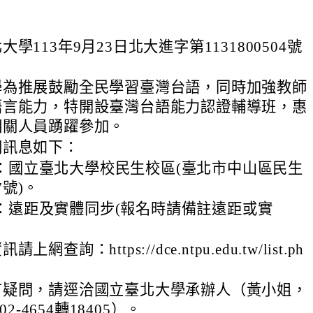
學113年9月23日北大進字第1131800504號
學為推展鼓勵全民學習臺灣台語，同時加強教師
語言能力，特開設臺灣台語能力認證輔導班，惠
相關人員踴躍參加。
關訊息如下：
：國立臺北大學校民生校區(臺北市中山區民生
7號)。
：遠距及實體同步(報名時請備註遠距或實
網查詢：https://dce.ntpu.edu.tw/list.ph
有疑問，請逕洽國立臺北大學承辦人（黃小姐，
02-4654轉18405）。