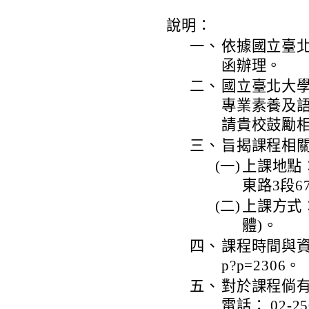
說明：
一、
依據國立臺北大
函辦理。
二、
國立臺北大
專業素養及
請貴校鼓勵
三、
旨揭課程相
(一)
上課地點
東路3段6
(二)
上課方式
體)。
四、
課程時間與資訊請上
p?p=2306。
五、
對於課程倘
電話： 02-25