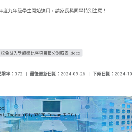
學年度九年級學生開始適用，請家長與同學特別注意！
校免試入學超額比序項目積分對照表 .docx
點擊率：
372
|
最後更新日期：
2024-09-26
|
下架日期：
2024-10
ool
st., Taoyuan City 33070, Taiwan (R.O.C.)