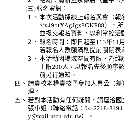
２、
地點：清新溫泉飯店（臺中市烏
(三)
報名資訊：
１、
本次活動採線上報名與會（報名網址：ht
e/x49otXAgJgx8GKP88
並提交報名資料，以利掌控活動
２、
報名時間：即日起至113年11月8
若報名人數額滿則提前關閉表單
３、
本活動因場域空間有限，為維護
上限200人，以報名先後順序認
前另行通知。
四、
請貴校本權責核予參加人員公（差）
理。
五、
若對本活動有任何疑問，請逕洽國立
張小姐（聯絡電話：04-2218-8194；
y@mail.ntcu.edu.tw）。