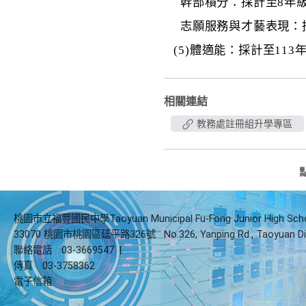
幹部積分：採計至8年
志願服務與才藝表現：採計
(5)
體適能：採計至113年
相關連結
教務處註冊組升學專區
桃園市立福豐國民中學Taoyuan Municipal Fu-Fong Junior High Sch
33070 桃園市桃園區延平路326號
No.326, Yanping Rd., Taoyuan Di
聯絡電話
03-3669547
|
傳真
03-3758362
電子信箱