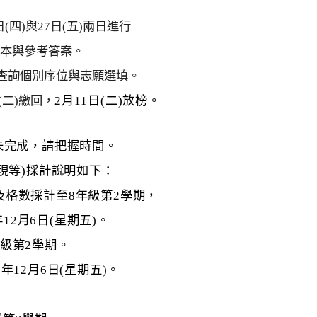
(四)與27日(五)兩日進行
本與參考答案。
開放查詢個別序位與志願選填。
(二)繳回，
2
月11日(二)放
榜。
未
完成，請把握時間。
現等)採計說明如下：
及格數採計至8年級第2學期，
年
12
月6日(星期五)。
級第2學期。
年12月6日(星期五)。