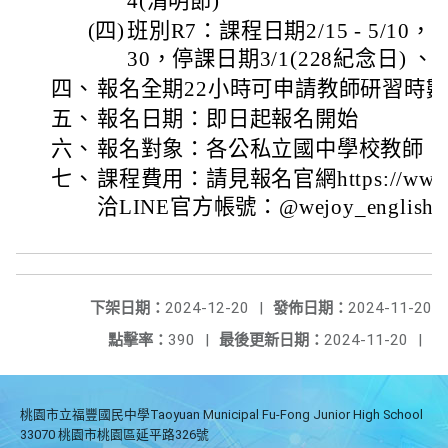
4(清明節)
(四)
班別R7：課程日期2/15 - 5/10，
30，停課日期3/1(228紀念日) 、4
四、
報名全期22小時可申請教師研習時數
五、
報名日期：即日起報名開始
六、
報名對象：各公私立國中學校教師
七、
課程費用：請見報名官網https://www.wej
洽LINE官方帳號：@wejoy_english
下架日期：
2024-12-20
|
發佈日期：
2024-11-20
點擊率：
390
|
最後更新日期：
2024-11-20
|
桃園市立福豐國民中學Taoyuan Municipal Fu-Fong Junior High School
33070 桃園市桃園區延平路326號