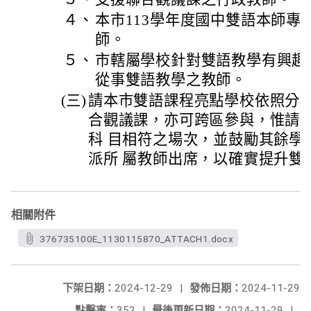
４、
本市113學年度國中雙語本師專
師。
５、
市轄屬學校針對雙語教學有興趣
從事雙語教學之教師。
(三)
請本市雙語課程亮點學校依照分區
合觀議課，亦可跨區參與，惟請
科 目相符之場次，並鼓勵其餘學
派所 屬教師出席，以確實提升雙
相關附件
376735100E_1130115870_ATTACH1.docx
下架日期：
2024-12-29
|
發佈日期：
2024-11-29
點擊率：
352
|
最後更新日期：
2024-11-29
|