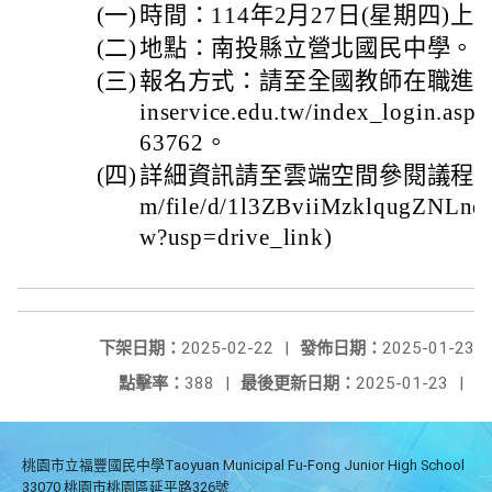
(一)
時間：114年2月27日(星期四)上
(二)
地點：南投縣立營北國民中學。
(三)
報名方式：請至全國教師在職進修資訊網(
inservice.edu.tw/index_logi
63762。
(四)
詳細資訊請至雲端空間參閱議程(https://
m/file/d/1l3ZBviiMzklqugZNLn
w?usp=drive_link)
下架日期：
2025-02-22
|
發佈日期：
2025-01-23
點擊率：
388
|
最後更新日期：
2025-01-23
|
桃園市立福豐國民中學Taoyuan Municipal Fu-Fong Junior High School
33070 桃園市桃園區延平路326號