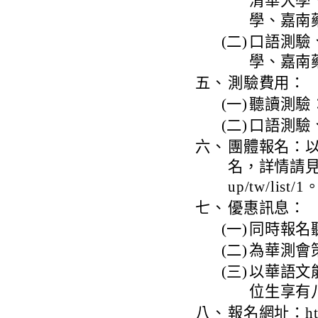
清華大學
學、嘉南
(二)
口語測驗
學、嘉南
五、
測驗費用：
(一)
聽讀測驗：
(二)
口語測驗、
六、
團體報名：以
名，詳情請見官網htt
up/tw/list/1
七、
優惠訊息：
(一)
同時報名
(二)
為華測會
(三)
以華語文
位生享有
八、
報名網址：https