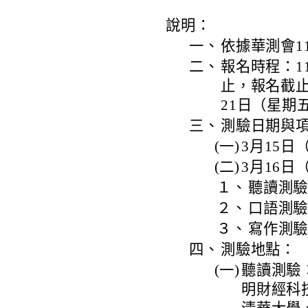
說明：
一、
依據華測會11
二、
報名時程：1
止，報名截
21日（星期
三、
測驗日期與
(一)
3月15
(二)
3月16日
１、
聽讀測
２、
口語測驗：
３、
寫作測驗：
四、
測驗地點：
(一)
聽讀測驗
明財經科