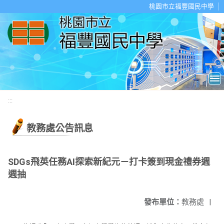
移至網頁之主要內容區位置
桃園市立福豐國民中學
:::
教務處公告訊息
SDGs飛英任務AI探索新紀元－打卡簽到現金禮券週
週抽
發布單位：
教務處
|