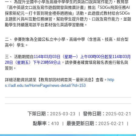
一、 為提升全國中小學及高級中學學生的英語口說與寫作能力，教育部
『
高中英語文口說及寫作遊戲開發與推廣計畫』推出「
SDGs飛英任務AI
探索新紀元－打卡簽到現金禮券週週抽」
活動。此遊戲式教材結合SDGs
主題影片與AI互動任務練習，
幫助學生提升聽力、口說及寫作能力，
並鼓
勵學生持續運用該平台素材強化英語學習動機。
二、 參賽對象為全國公私立中小學、高級中學（含普高、技高、
綜合型
高中）學生。
三、 活動期間自
114年03月03日（星期一）
上午00時00分起至114年03月
28日（星期五）
下午23時59分止
，請參賽者確實填寫報名表進行報名與
簽到。
詳細活動資訊請至【教育部因材網首頁－最新消息】查看。
http
s://adl.edu.tw/HomePage/news-
detail/?Id=153
下架日期：
2025-03-23
|
發佈日期：
2025-02-21
點擊率：
410
|
最後更新日期：
2025-02-21
|