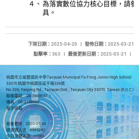
４、
為落實數位協力核心目標，請參
具。
下架日期：
2025-04-20
|
發佈日期：
2025-03-21
點擊率：
363
|
最後更新日期：
2025-03-21
|
桃園市立福豐國民中學Taoyuan Municipal Fu-Fong Junior High School
33070 桃園市桃園區延平路326號
No.326, Yanping Rd., Taoyuan Dist., Taoyuan City 33070, Taiwan (R.O.C.)
聯絡電話
03-3669547
|
傳真
03-3758362
電子信箱
最後更新
2020-07-30
總瀏覽人次
6935242
今日瀏覽人次
11091