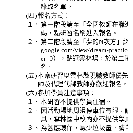
錄取名單。
(四)
報名方式：
１、
第一階段請至「全國教師在職進
碼，點研習名稱進入報名。
２、
第二階段請至「夢的N次方」網站（網址：
google.com/view/dream-pract
er=0），點選雲林場，於第二
名。
(五)
本案研習以雲林縣現職教師優先
師及代理代課教師亦歡迎報名，
(六)
參加學員注意事項：
１、
本研習不提供學員住宿。
２、
因活動場地周邊停車位有限，請
具，雲林國中校內亦不提供學員
３、
為響應環保，減少垃圾量，請自