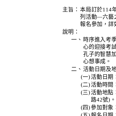
主旨：
本局訂於114
列活動—六藝
報名參加，詳
說明：
一、
時序進入考
心的迎接考
孔子的智慧
心想事成。
二、
活動日期及
(一)
活動日期：
(二)
活動時間
(三)
活動地點
路42號)。
(四)
參加對象
(五)
報名日期：