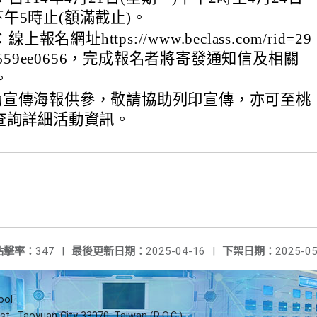
下午5時止(額滿截止)。
報名網址https://www.beclass.com/rid=29
7fc659ee0656，完成報名者將寄發通知信及相關
。
動宣傳海報供參，敬請協助列印宣傳，亦可至桃
查詢詳細活動資訊。
點擊率：
347
|
最後更新日期：
2025-04-16
|
下架日期：
2025-05
ool
st., Taoyuan City 33070, Taiwan (R.O.C.)