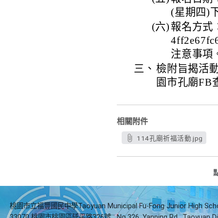
(星期四)
(六)
報名方式：線上
4ff2e6
注意事項
三、
檢附旨揭活
園市孔廟FB
相關附件
114孔廟祈福活動.jpg
桃園市立福豐國民中學Taoyuan Municipal Fu-Fong Junior High Sch
33070 桃園市桃園區延平路326號
No.326, Yanping Rd., Taoyuan Di