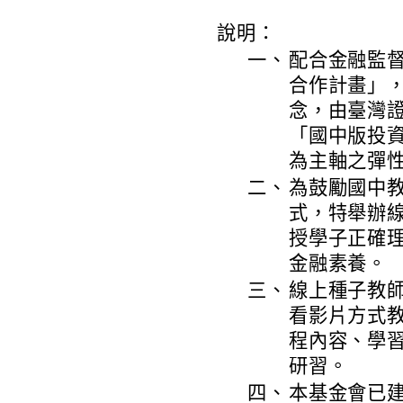
說明：
一、
配合金融監
合作計畫」
念，由臺灣證
「國中版投
為主軸之彈
二、
為鼓勵國中
式，特舉辦
授學子正確
金融素養。
三、
線上種子教師
看影片方式
程內容、學
研習。
四、
本基金會已