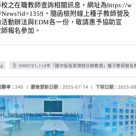
之在職教師查詢相關訊息，網址為https://w
rg.tw/News?id=1359。隨函檢附線上種子教師營及
活動辦法與EDM各一份，敬請惠予協助宣
教師報名參加。
pg
0000721_114年「國中版投資理財分齡教案」種子教師營及
點擊率：
343
|
最後更新日期：
2025-07-14
|
下架日期：
2025-08
ool
st., Taoyuan City 33070, Taiwan (R.O.C.)