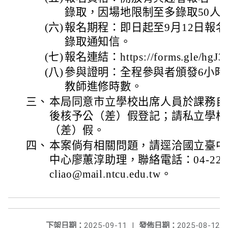
錄取，因場地限制至多錄取50人
(六)
報名期程：即日起至9月12日報名
錄取通知信。
(七)
報名連結：https://forms.gle/hgJ
(八)
參與證明：全程參與者頒發6小時
教師進修時數。
三、
本局同意市立學校出席人員於課務自
後核予公（差）假登記；請私立學校
（差）假。
四、
本案倘有相關問題，請逕洽國立臺中
中心廖蕙淳助理，聯絡電話：04-2218
cliao@mail.ntcu.edu.tw。
下架日期：
2025-09-11
|
發佈日期：
2025-08-12