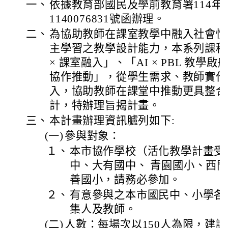
一、
依據教育部國民及學前教育署114年
1140076831號函辦理。
二、
為協助教師在課室教學中融入社會情
主學習之教學設計能力，本系列課程
× 課室融入」、「AI × PBL 教學啟
協作推動」，從學生需求、教師實作
入，協助教師在課堂中推動更具整合
計，特辦理旨揭計畫。
三、
本計畫辦理資訊臚列如下:
(一)
參與對象：
１、
本市協作學校（活化教學計畫受
中、大有國中、 青園國小、西門
善國小，請務必參加。
２、
有意參與之本市國民中、小學各
集人及教師。
(二)
人數：每場次以150人為限，建