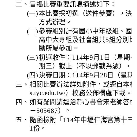
二、
旨揭比賽重要訊息摘述如下：
(一)
本比賽採初選（送件參賽），決
方式辦理。
(二)
參賽組別計有國小中年級組、國
高中大專組及社會組共5組分別比
勵所屬參加。
(三)
初選收件：114年9月1日（星期
期三）截止（不以郵戳為憑），
(四)
決賽日期：114年9月28日（星期
三、
相關比賽辦法詳如附件，或逕自本校校網（ht
s.tyc.edu.tw/）校務公佈欄處下載。
四、
如有疑問請逕洽靜心書會宋老師答覆（
－505687）。
五、
隨函檢附「114年中壢仁海宮第十
1份。