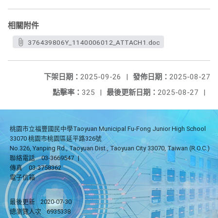
相關附件
376439806Y_1140006012_ATTACH1.doc
下架日期：
2025-09-26
|
發佈日期：
2025-08-27
點擊率：
325
|
最後更新日期：
2025-08-27
|
桃園市立福豐國民中學Taoyuan Municipal Fu-Fong Junior High School
33070 桃園市桃園區延平路326號
No.326, Yanping Rd., Taoyuan Dist., Taoyuan City 33070, Taiwan (R.O.C.)
聯絡電話
03-3669547
|
傳真
03-3758362
電子信箱
最後更新
2020-07-30
總瀏覽人次
6935338