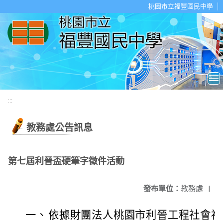
移至網頁之主要內容區位置
桃園市立福豐國民中學
:::
教務處公告訊息
第七屆利晉盃硬筆字徵件活動
發布單位：
教務處
|
一、
依據財團法人桃園市利晉工程社會福