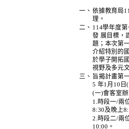
一、
依據教育局11
理。
二、
114學年度
發 展目標，
題；本次第
介紹特別的
於學子開拓
視野及多元
三、
旨揭計畫第一
5 年1月10
(一)會客室
1.時段一/兩
8:30及晚上8:
2.時段二/兩位
10:00。