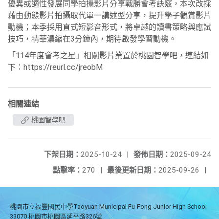
優異或適性發展同學拍攝影片分享戰勝會考訣竅，本次改採
藉由動態影片拍攝取代單一講述型分享，提升學子觀賞影片
動機；本季採用直式短影音形式，將卓越的讀書策略與應試
技巧，精華濃縮在3分鐘內，期待啟發學習動機。
「114年度會考之星」相關影片業置於桃園智學吧，連結如
下：https://reurl.cc/jreobM
相關連結
桃園智學吧
下架日期：
2025-10-24
|
發佈日期：
2025-09-24
點擊率：
270
|
最後更新日期：
2025-09-26
|
桃園市立福豐國民中學Taoyuan Municipal Fu-Fong Junior High School
33070 桃園市桃園區延平路326號