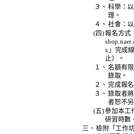
３、
科學：以
理。
４、
社會：以
(四)
報名方式：
shop.naer
x」完成線
止）。
１、
名額有
錄取。
２、
完成報
３、
錄取者將
者恕不
(五)
參加本工
研習時數
三、
檢附「工作