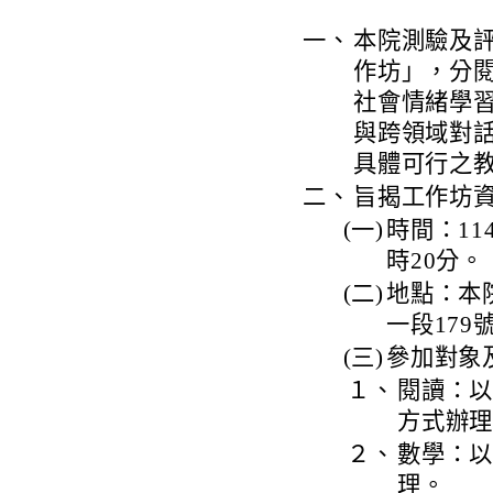
一、
本院測驗及
作坊」，分
社會情緒學
與跨領域對話
具體可行之
二、
旨揭工作坊
(一)
時間：11
時20分。
(二)
地點：本
一段179
(三)
參加對象
１、
閱讀：以
方式辦
２、
數學：以
理。