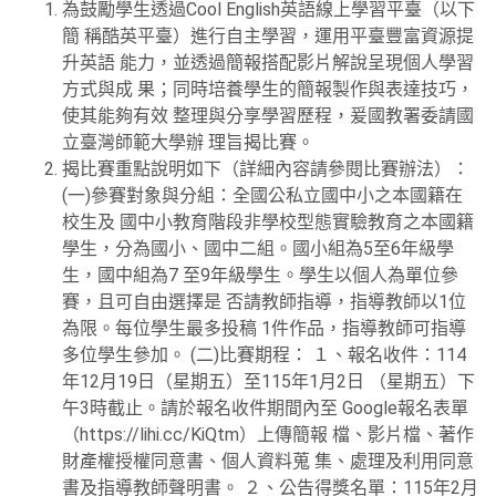
為鼓勵學生透過Cool English英語線上學習平臺（以下
簡 稱酷英平臺）進行自主學習，運用平臺豐富資源提
升英語 能力，並透過簡報搭配影片解說呈現個人學習
方式與成 果；同時培養學生的簡報製作與表達技巧，
使其能夠有效 整理與分享學習歷程，爰國教署委請國
立臺灣師範大學辦 理旨揭比賽。
揭比賽重點說明如下（詳細內容請參閱比賽辦法）：
(一)參賽對象與分組：全國公私立國中小之本國籍在
校生及 國中小教育階段非學校型態實驗教育之本國籍
學生，分為國小、國中二組。國小組為5至6年級學
生，國中組為7 至9年級學生。學生以個人為單位參
賽，且可自由選擇是 否請教師指導，指導教師以1位
為限。每位學生最多投稿 1件作品，指導教師可指導
多位學生參加。 (二)比賽期程： １、報名收件：114
年12月19日（星期五）至115年1月2日 （星期五）下
午3時截止。請於報名收件期間內至 Google報名表單
（https://lihi.cc/KiQtm）上傳簡報 檔、影片檔、著作
財產權授權同意書、個人資料蒐 集、處理及利用同意
書及指導教師聲明書。 ２、公告得獎名單：115年2月