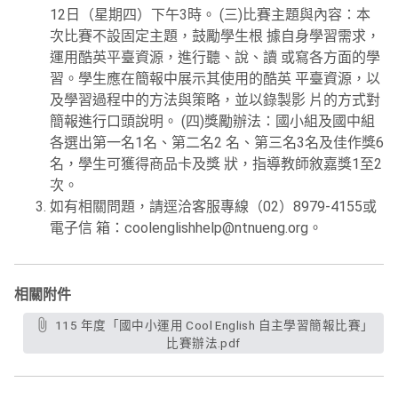
12日（星期四）下午3時。 (三)比賽主題與內容：本
次比賽不設固定主題，鼓勵學生根 據自身學習需求，
運用酷英平臺資源，進行聽、說、讀 或寫各方面的學
習。學生應在簡報中展示其使用的酷英 平臺資源，以
及學習過程中的方法與策略，並以錄製影 片的方式對
簡報進行口頭說明。 (四)獎勵辦法：國小組及國中組
各選出第一名1名、第二名2 名、第三名3名及佳作獎6
名，學生可獲得商品卡及獎 狀，指導教師敘嘉獎1至2
次。
如有相關問題，請逕洽客服專線（02）8979-4155或
電子信 箱：coolenglishhelp@ntnueng.org。
相關附件
115 年度「國中小運用 Cool English 自主學習簡報比賽」
比賽辦法.pdf