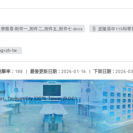
學簡章-附件一_附件二_附件五_附件七.docx
武陵高中115科學班
ng=zh-tw
點擊率：
188
|
最後更新日期：
2026-01-16
|
下架日期：
2026-03
ool
st., Taoyuan City 33070, Taiwan (R.O.C.)