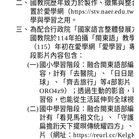
二、
國教院歷年致力於製作、徵集與整合
置於愛學網（https://stv.naer.ed
學與學習之用。
三、
為配合行政院「國家語言整體發展方案（
國教院於114年拍攝「閩東語」教學
（115）年初在愛學網「愛學習」
段影片內容包含：
(一)
國小學習階段：融合閩東語部編版
容，計有「去醫院」、「日日是
球」、「齊去旅行」等4部影片（網址：htt
ORO4z9）；透過生動的影音，
習俗，也能從生活延伸到全球視
(二)
國中學習階段：融合閩東語部編版
計有「看見馬祖文化」、「守護
扁擔䟰天下擺暝傳統耀四方」、「
片（網址：https://reurl.cc/