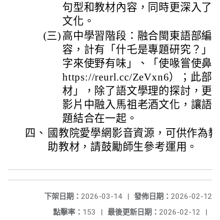
句型和教材內容，同時更深入了
文化。
(三)
高中學習階段：融合閩東語部編版
容，計有「什乇是專題研究？」
字來使野有味」、「使喙嘗使鼻鼻
https://reurl.cc/ZeVxn
材」，除了語文學理的探討，更
影片中融入馬祖老酒文化，讓語
題結合在一起。
四、
國教院愛學網影音資源，可供作為教
助教材，請鼓勵師生參考運用。
下架日期：
2026-03-14
|
發佈日期：
2026-02-12
點擊率：
153
|
最後更新日期：
2026-02-12
|