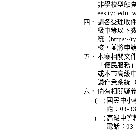
非學校型態實驗教
ees.tyc.
四、
請各受理收件
級中等以下
統（https:/
核，並將申
五、
本案相關文件可逕
「便民服務」
或本市高級
議作業系統（http
六、
倘有相關疑
(一)
國民中小
話：03-3
(二)
高級中等
電話：03-