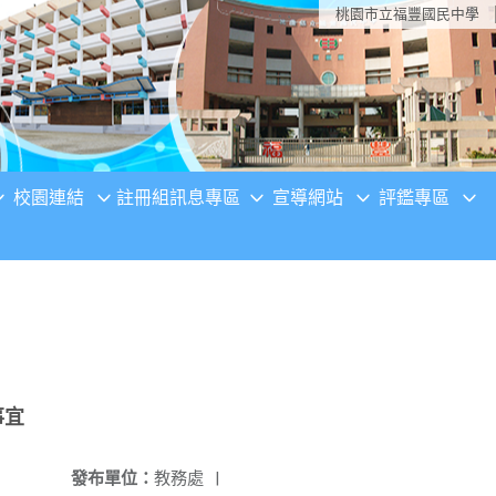
桃園市立福豐國民中學
校園連結
註冊組訊息專區
宣導網站
評鑑專區
事宜
發布單位：
教務處
|