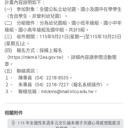
計畫內容說明如下：
(一) 參加對象：全國公私立幼兒園、國小及國中在學學生
（含自學生、非營利幼兒園）。
(二) 分組徵件：分為幼兒園組、國小低年級組、國小中年
級組、國小高年級組及國中組，共計5組。
(三) 收件期間：115年9月21日(星期一)至115年10月23日
(星期五)止。
(四) 報名方式：採線上報名
（https://mkm.k12ea.gov.tw），詳細內容請參閱活動簡
章。
(五) 聯絡資訊：
１、 陳專員（04）2218-8535。
２、 朱專員（04）2218-7227（報名系統操作）。
３、 聯絡信箱：mlckms@mail.ntcu.edu.tw。
相關附件
115 年全國性多語多元文化繪本親子共讀心得感想甄選活