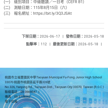
(一) 級別項目：中級聽讀／一日考（CEFR B1）
(二) 測驗日期：115年8月15日（六）
(三) 報名網址：https://bit.ly/3Q3JSAt
下架日期：
2026-06-17
|
發佈日期：
2026-05-18
點擊率：
112
|
最後更新日期：
2026-05-18
|
桃園市立福豐國民中學Taoyuan Municipal Fu-Fong Junior High School
33070 桃園市桃園區延平路326號
No.326, Yanping Rd., Taoyuan Dist., Taoyuan City 33070, Taiwan (R.O.C.)
聯絡電話
03-3669547
|
傳真
03-3758362
電子信箱