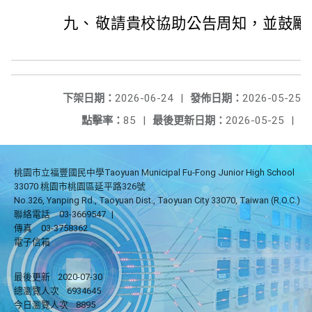
九、
敬請貴校協助公告周知，並鼓勵
下架日期：
2026-06-24
|
發佈日期：
2026-05-25
點擊率：
85
|
最後更新日期：
2026-05-25
|
桃園市立福豐國民中學Taoyuan Municipal Fu-Fong Junior High School
33070 桃園市桃園區延平路326號
No.326, Yanping Rd., Taoyuan Dist., Taoyuan City 33070, Taiwan (R.O.C.)
聯絡電話
03-3669547
|
傳真
03-3758362
電子信箱
最後更新
2020-07-30
總瀏覽人次
6934645
今日瀏覽人次
8895