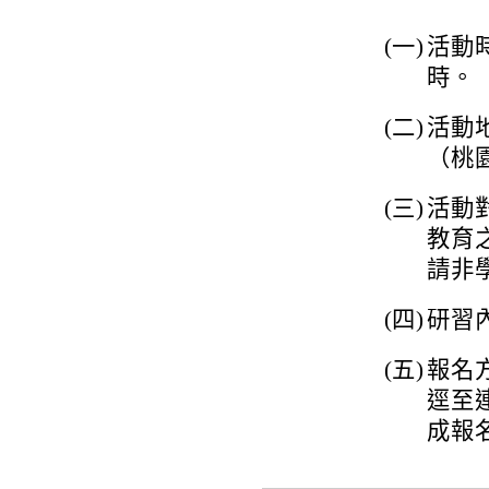
(一)
活動時
時。
(二)
活動
（桃
(三)
活動
教育
請非
(四)
研習
(五)
報名方
逕至連結
成報