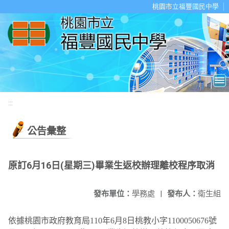
移至網頁之主要內容區位置
桃園市立福豐國民中學
:::
公告彙整
原訂6月16日(星期三)畢業生返校辦理離校程序取消
發布單位：
學務處
|
發布人：
衛生組
依據桃園市政府教育局
110
年
6
月
8
日桃教小字
1100050676
號