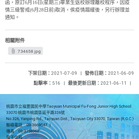
函，原訂
6
月
16
日
(
星期三
)
畢業生返校辦理離校程序，因疫
情三級警戒
(6
月
28
日前
)
取消，俟疫情趨緩後，另行辦理並
通知。
相關附件
734658.jpg
下架日期：
2021-07-09
|
發佈日期：
2021-06-09
點擊率：
516
|
最後更新日期：
2021-06-11
|
桃園市立福豐國民中學Taoyuan Municipal Fu-Fong Junior High School
33070 桃園市桃園區延平路326號
No.326, Yanping Rd., Taoyuan Dist., Taoyuan City 33070, Taiwan (R.O.C.)
聯絡電話
03-3669547
|
傳真
03-3758362
電子信箱