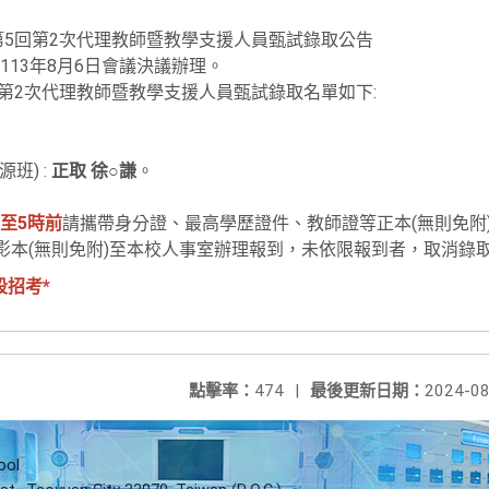
期第5回第2次代理教師暨教學支援人員甄試錄取公告
13年8月6日會議決議辦理。
回第2次代理教師暨教學支援人員甄試錄取名單如下:
班) :
正取 徐○謙
。
分至5時前
請攜帶身分證、最高學歷證件、教師證等正本(無則免附)
書影本(無則免附)至本校人事室辦理報到，未依限報到者，取消錄
段招考*
點擊率：
474
|
最後更新日期：
2024-08
ool