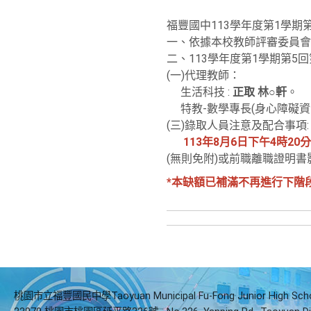
福豐國中113學年度第1學
一、依據本校教師評審委員會1
二、113學年度第1學期第5
(一)代理教師：
生活科技 :
正取 林○軒
。
特教-數學專長(身心障礙資源
(三)錄取人員注意及配合事項:
113年8月6日下午4時20
(無則免附)或前職離職證明
*本缺額已補滿不再進行下階
桃園市立福豐國民中學Taoyuan Municipal Fu-Fong Junior High Sch