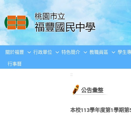
移至網頁之主要內容區位置
關於福豐
行政單位
特色簡介
教職員區
學生
行事曆
:::
公告彙整
本校113學年度第1學期