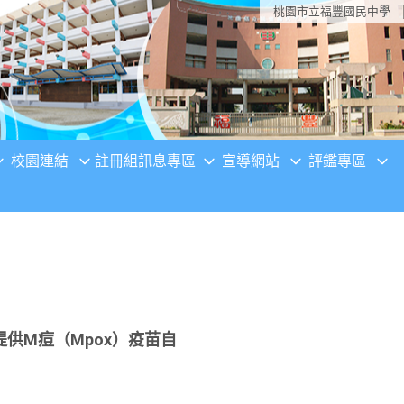
桃園市立福豐國民中學
校園連結
註冊組訊息專區
宣導網站
評鑑專區
供M痘（Mpox）疫苗自