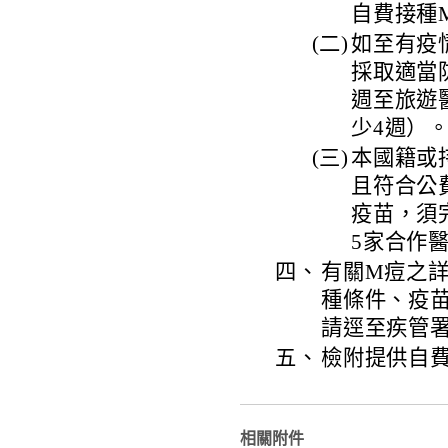
自費接種
(二)
如至有疫
採取適當
週至旅遊
少4週）
(三)
本國籍或
且符合公
疫苗，須
5家合作
四、
有關M痘之
種條件、疫
請逕至疾管署全球
五、
檢附提供自費
相關附件