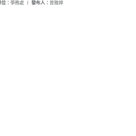
單位：
學務處
|
發布人：
曾雅婷