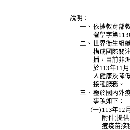
說明：
一、
依據教育部教
署學字第113
二、
世界衛生組織
構成國際關
播，目前非洲
於113年1
人健康及降
接種服務。
三、
鑒於國內外
事項如下：
(一)
113年1
附件)提
痘疫苗接