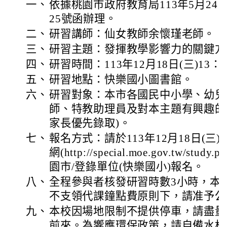
一、
依據桃園市政府教育局113年5月24日桃
25號函辦理。
二、
研習講師：仙女教師余懷瑾老師。
三、
研習主題：發揮教學影響力的關鍵方
四、
研習時間：113年12月18日(三)13：0
五、
研習地點：快樂國小圖書館。
六、
研習對象：本市各國民中小學、幼兒
師、特教助理員及對本主題有興趣的
家長優先錄取)。
七、
報名方式：請於113年12月18日(
網(http://special.moe.gov.tw/st
園市/登錄單位(快樂國小)報名。
八、
全程參與者核發研習時數3小時，本
不支領代課鐘點費原則下，請准予公
九、
本校因場地限制不提供停車，請盡量
前來。為響應環保政策，請自備水杯