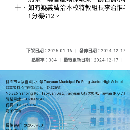
十、
如有疑義請洽本校特教組長李治惟老師，
1分機612。
下架日期：
2025-01-16
|
發佈日期：
2024-12-17
點擊率：
384
|
最後更新日期：
2024-12-17
|
桃園市立福豐國民中學Taoyuan Municipal Fu-Fong Junior High School
33070 桃園市桃園區延平路326號
No.326, Yanping Rd., Taoyuan Dist., Taoyuan City 33070, Taiwan (R.O.C.)
聯絡電話
03-3669547
|
傳真
03-3758362
電子信箱
最後更新
2020-07-30