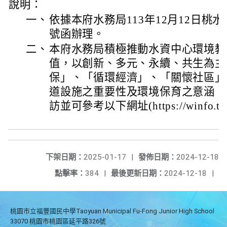
說明：
一、
依據本府水務局113年12月12日桃水污企
號函辦理。
二、
本府水務局積極推動水資中心環境教
值，以創新、多元、永續、共生為主
保」、「循環經濟」、「關懷社區」
道設施之重要性及環境保育之意涵，
訪並可參考以下網址(https://winfo.tycg
下架日期：
2025-01-17
|
發佈日期：
2024-12-18
點擊率：
384
|
最後更新日期：
2024-12-18
|
桃園市立福豐國民中學Taoyuan Municipal Fu-Fong Junior High School
33070 桃園市桃園區延平路326號