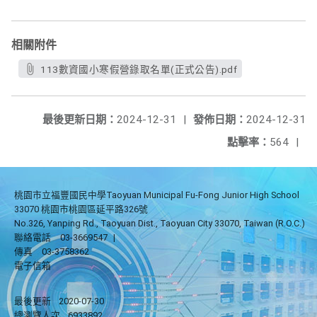
相關附件
113數資國小寒假營錄取名單(正式公告).pdf
最後更新日期：
2024-12-31
|
發佈日期：
2024-12-31
點擊率：
564
|
桃園市立福豐國民中學Taoyuan Municipal Fu-Fong Junior High School
33070 桃園市桃園區延平路326號
No.326, Yanping Rd., Taoyuan Dist., Taoyuan City 33070, Taiwan (R.O.C.)
聯絡電話
03-3669547
|
傳真
03-3758362
電子信箱
最後更新
2020-07-30
總瀏覽人次
6933892