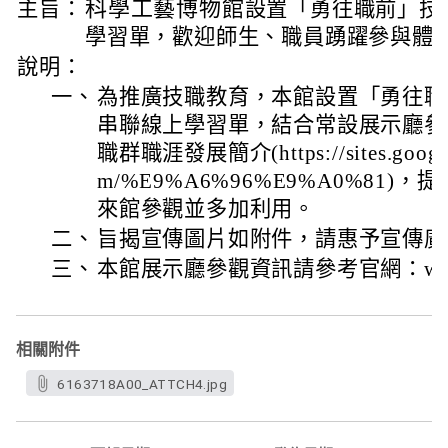
科學工藝博物館
主旨：
設置「勇往職前」技
學習單，歡迎師生、職員踴躍參與體
說明：
一、
為推廣技職教育，本館設置「勇往職
串聯線上學習單，結合常設展示廳參
職群職涯發展簡介(https://sites.google.
m/%E9%A6%96%E9%A0%81
來館參觀並多加利用。
二、
旨揭宣傳圖片如附件，請惠予宣傳廣
三、
本館展示廳參觀資訊請參考官網：www.ns
相關附件
6163718A00_ATTCH4.jpg